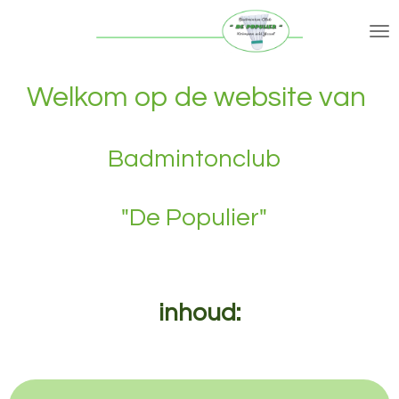
Ga
direct
naar
de
Welkom op de website van
hoofdinhoud
Badmintonclub
"De Populier"
inhoud: